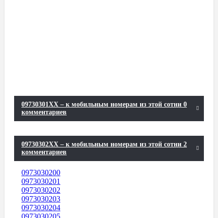
09730301XX – к мобильным номерам из этой сотни 0
комментариев
09730302XX – к мобильным номерам из этой сотни 2
комментариев
0973030200
0973030201
0973030202
0973030203
0973030204
0973030205