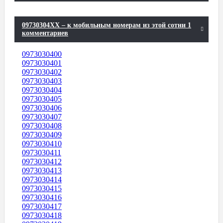
09730304XX – к мобильным номерам из этой сотни 1
комментариев
0973030400
0973030401
0973030402
0973030403
0973030404
0973030405
0973030406
0973030407
0973030408
0973030409
0973030410
0973030411
0973030412
0973030413
0973030414
0973030415
0973030416
0973030417
0973030418