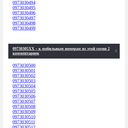
0973030494
0973030495
0973030496
0973030497
0973030498
0973030499
09730305XX – к мобильным номерам из этой сотни 2
комментариев
0973030500
0973030501
0973030502
0973030503
0973030504
0973030505
0973030506
0973030507
0973030508
0973030509
0973030510
0973030511
0973030512