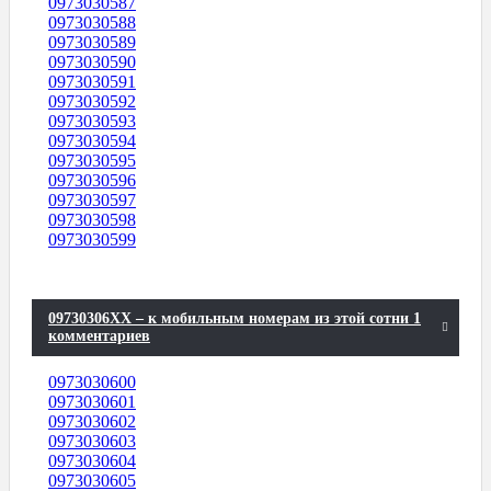
0973030587
0973030588
0973030589
0973030590
0973030591
0973030592
0973030593
0973030594
0973030595
0973030596
0973030597
0973030598
0973030599
09730306XX – к мобильным номерам из этой сотни 1
комментариев
0973030600
0973030601
0973030602
0973030603
0973030604
0973030605