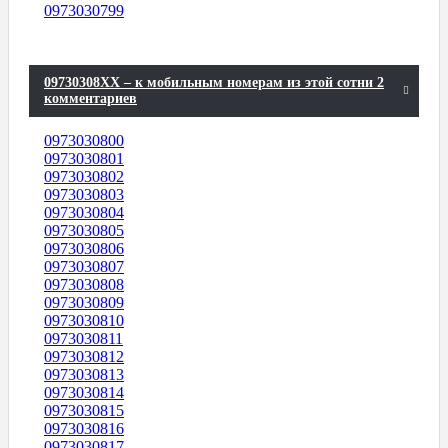
0973030799
09730308XX – к мобильным номерам из этой сотни 2
комментариев
0973030800
0973030801
0973030802
0973030803
0973030804
0973030805
0973030806
0973030807
0973030808
0973030809
0973030810
0973030811
0973030812
0973030813
0973030814
0973030815
0973030816
0973030817