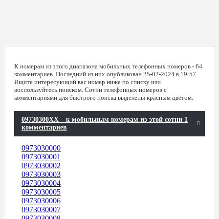
К номерам из этого диапазона мобильных телефонных номеров - 64
комментариев. Последний из них опубликован 25-02-2024 в 19:57.
Ищите интересующий вас номер ниже по списку или
воспользуйтесь поиском. Сотни телефонных номеров с
комментариями для быстрого поиска выделены красным цветом.
09730300XX – к мобильным номерам из этой сотни 1
комментариев
0973030000
0973030001
0973030002
0973030003
0973030004
0973030005
0973030006
0973030007
0973030008