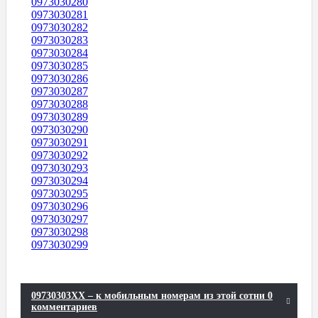
0973030280
0973030281
0973030282
0973030283
0973030284
0973030285
0973030286
0973030287
0973030288
0973030289
0973030290
0973030291
0973030292
0973030293
0973030294
0973030295
0973030296
0973030297
0973030298
0973030299
09730303XX – к мобильным номерам из этой сотни 0
комментариев