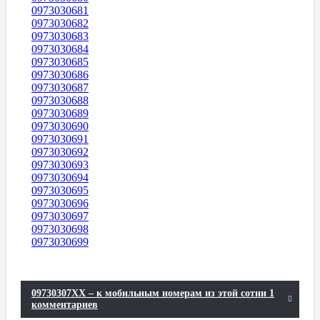
0973030681
0973030682
0973030683
0973030684
0973030685
0973030686
0973030687
0973030688
0973030689
0973030690
0973030691
0973030692
0973030693
0973030694
0973030695
0973030696
0973030697
0973030698
0973030699
09730307XX – к мобильным номерам из этой сотни 1
комментариев