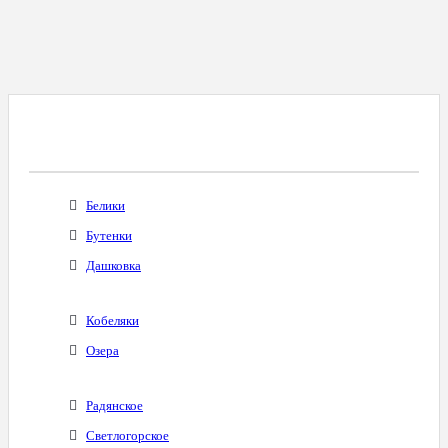
Все Города С Таким Же Междугородним
Кодом
Белики
Бутенки
Дашковка
Кобеляки
Озера
Радянское
Светлогорское