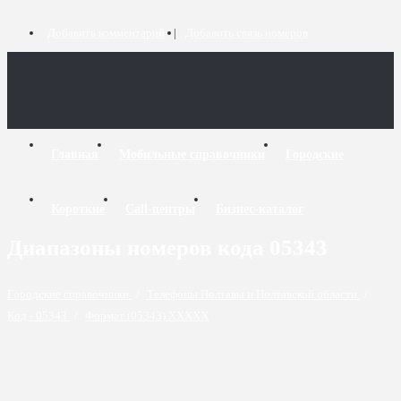
Добавить комментарий
Добавить связь номеров
Главная
Мобильные справочники
Городские
Короткие
Call-центры
Бизнес-каталог
Диапазоны номеров кода 05343
Городские справочники
/
Телефоны Полтавы и Полтавской области
/
Код - 05343
/
Формат (05343) XXXXX