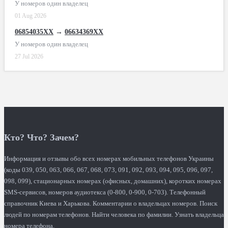
У номеров один владелец
01 Aug 2026
06854035XX
→
06634369XX
У номеров один владелец
27 Jul 2026
Кто? Что? Зачем?
Информация и отзывы обо всех номерах мобильных телефонов Украины
(коды 039, 050, 063, 066, 067, 068, 073, 091, 092, 093, 094, 095, 096, 097,
098, 099), стационарных номерах (офисных, домашних), коротких номерах
SMS-сервисов, номеров аудиотекса (0-800, 0-900, 0-703). Телефонный
справочник Киева и Харькова. Комментарии о владельцах номеров. Поиск
людей по номерам телефонов. Найти человека по фамилии. Узнать владельца
номера телефона.