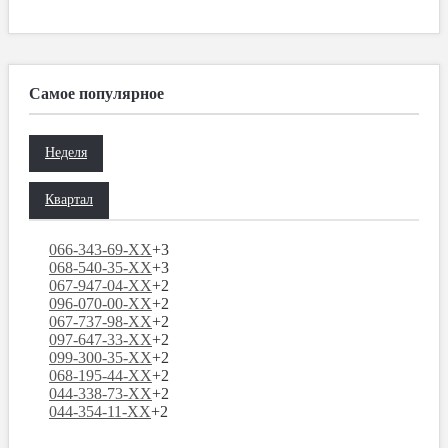
Самое популярное
Неделя
Квартал
066-343-69-XX
+3
068-540-35-XX
+3
067-947-04-XX
+2
096-070-00-XX
+2
067-737-98-XX
+2
097-647-33-XX
+2
099-300-35-XX
+2
068-195-44-XX
+2
044-338-73-XX
+2
044-354-11-XX
+2