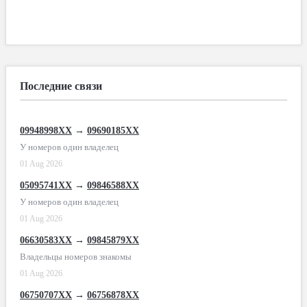
Последние связи
09948998XX
→
09690185XX
У номеров один владелец
01 Aug 2026
05095741XX
→
09846588XX
У номеров один владелец
01 Aug 2026
06630583XX
→
09845879XX
Владельцы номеров знакомы
01 Aug 2026
06750707XX
→
06756878XX