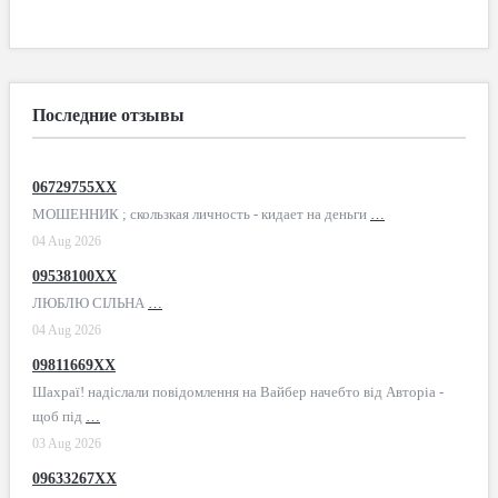
Последние отзывы
06729755XX
МОШЕННИК ; скользкая личность - кидает на деньги
…
04 Aug 2026
09538100XX
ЛЮБЛЮ СІЛЬНА
…
04 Aug 2026
09811669XX
Шахраї! надіслали повідомлення на Вайбер начебто від Авторіа -
щоб під
…
03 Aug 2026
09633267XX