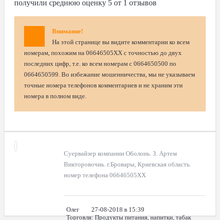
получили среднюю оценку
5
от
1
отзывов
Внимание!
На этой странице вы видите комментарии ко всем
номерам, похожим на 06646505XX с точностью до двух
последних цифр, т.е. ко всем номерам с 0664650500 по
0664650599. Во избежание мошенничества, мы не указываем
точные номера телефонов комментариев и не храним эти
номера в полном виде.
Суервайзер компании Оболонь. З. Артем
Викторовочиь. г.Бровары, Криевская область.
номер телефона 06646505ХХ
Олег
27-08-2018 в 15:39
Торговля
: Продукты питания, напитки, табак