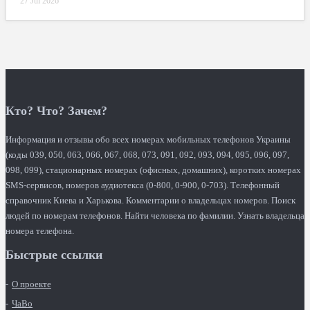
27 Jul 2026
Кто? Что? Зачем?
Информация и отзывы обо всех номерах мобильных телефонов Украины
(коды 039, 050, 063, 066, 067, 068, 073, 091, 092, 093, 094, 095, 096, 097,
098, 099), стационарных номерах (офисных, домашних), коротких номерах
SMS-сервисов, номеров аудиотекса (0-800, 0-900, 0-703). Телефонный
справочник Киева и Харькова. Комментарии о владельцах номеров. Поиск
людей по номерам телефонов. Найти человека по фамилии. Узнать владельца
номера телефона.
Быстрые ссылки
О проекте
ЧаВо