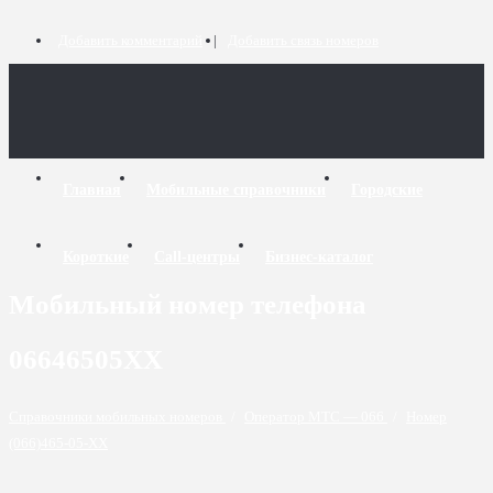
Добавить комментарий
Добавить связь номеров
Главная
Мобильные справочники
Городские
Короткие
Call-центры
Бизнес-каталог
Мобильный номер телефона
06646505XX
Справочники мобильных номеров
/
Оператор МТС — 066
/
Номер
(066)465-05-XX