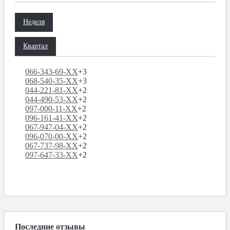
Неделя
Квартал
066-343-69-XX
+3
068-540-35-XX
+3
044-221-81-XX
+2
044-490-53-XX
+2
097-000-11-XX
+2
096-161-41-XX
+2
067-947-04-XX
+2
096-070-00-XX
+2
067-737-98-XX
+2
097-647-33-XX
+2
Последние отзывы