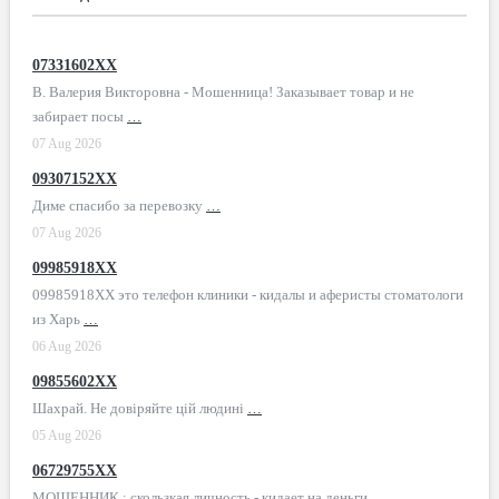
07331602XX
В. Валерия Викторовна - Мошенница! Заказывает товар и не
забирает посы
…
07 Aug 2026
09307152XX
Диме спасибо за перевозку
…
07 Aug 2026
09985918XX
09985918XX это телефон клиники - кидалы и аферисты стоматологи
из Харь
…
06 Aug 2026
09855602XX
Шахрай. Не довіряйте цій людині
…
05 Aug 2026
06729755XX
МОШЕННИК ; скользкая личность - кидает на деньги
…