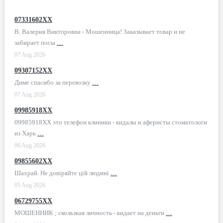
07331602XX
В. Валерия Викторовна - Мошенница! Заказывает товар и не
забирает посы
…
07 Aug 2026
09307152XX
Диме спасибо за перевозку
…
07 Aug 2026
09985918XX
09985918XX это телефон клиники - кидалы и аферисты стоматологи
из Харь
…
06 Aug 2026
09855602XX
Шахрай. Не довіряйте цій людині
…
05 Aug 2026
06729755XX
МОШЕННИК ; скользкая личность - кидает на деньги
…