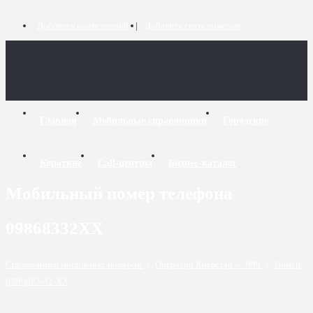
Добавить комментарий
Добавить связь номеров
Главная
Мобильные справочники
Городские
Короткие
Call-центры
Бизнес-каталог
Мобильный номер телефона
09868332XX
Справочники мобильных номеров
/
Оператор Киевстар — 098
/
Номер
(098)683-32-XX