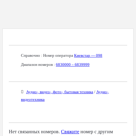
Справочная Информация О Номере
Справочно : Номер оператора
Киевстар — 098
Диапазон номеров :
6830000 – 6839999
Бизнес-Категории
Аудио-, видео-, фото-, бытовая техника
/
Аудио-,
видеотехника
Связанные Номера
Нет связанных номеров.
Свяжите
номер с другим