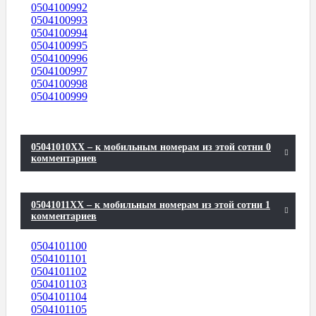
0504100992
0504100993
0504100994
0504100995
0504100996
0504100997
0504100998
0504100999
05041010XX – к мобильным номерам из этой сотни 0
комментариев
05041011XX – к мобильным номерам из этой сотни 1
комментариев
0504101100
0504101101
0504101102
0504101103
0504101104
0504101105