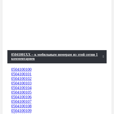
05041001XX – к мобильным номерам из этой сотни 1
комментариев
0504100100
0504100101
0504100102
0504100103
0504100104
0504100105
0504100106
0504100107
0504100108
0504100109