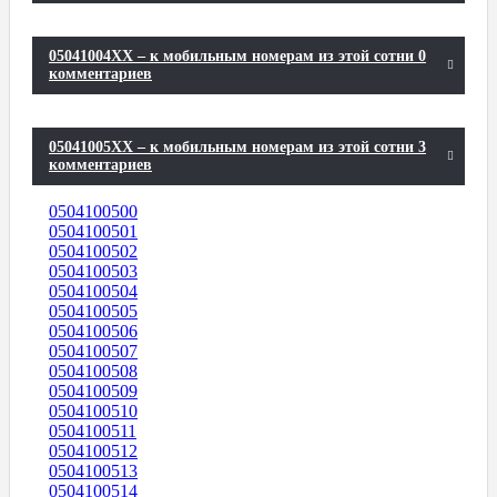
05041004XX – к мобильным номерам из этой сотни 0
комментариев
05041005XX – к мобильным номерам из этой сотни 3
комментариев
0504100500
0504100501
0504100502
0504100503
0504100504
0504100505
0504100506
0504100507
0504100508
0504100509
0504100510
0504100511
0504100512
0504100513
0504100514