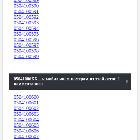
0504100589
0504100590
0504100591
0504100592
0504100593
0504100594
0504100595
0504100596
0504100597
0504100598
0504100599
05041006XX – к мобильным номерам из этой сотни 1
комментариев
0504100600
0504100601
0504100602
0504100603
0504100604
0504100605
0504100606
0504100607