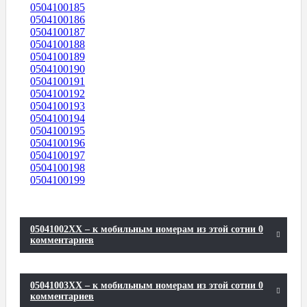
0504100185
0504100186
0504100187
0504100188
0504100189
0504100190
0504100191
0504100192
0504100193
0504100194
0504100195
0504100196
0504100197
0504100198
0504100199
05041002XX – к мобильным номерам из этой сотни 0
комментариев
05041003XX – к мобильным номерам из этой сотни 0
комментариев