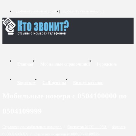
Добавить комментарий
Добавить связь номеров
Главная
Мобильные справочники
Городские
Короткие
Call-центры
Бизнес-каталог
Мобильные номера с 0504100000 по
0504109999
Справочники мобильных номеров
/
Оператор МТС — 050
/
Формат
050XXXXXXX
/
Диапазон номеров 4100000 - 4109999