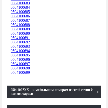
0504100683
0504100684
0504100685
0504100686
0504100687
0504100688
0504100689
0504100690
0504100691
0504100692
0504100693
0504100694
0504100695
0504100696
0504100697
0504100698
0504100699
05041007XX – к мобильным номерам из этой сотни 0
комментариев