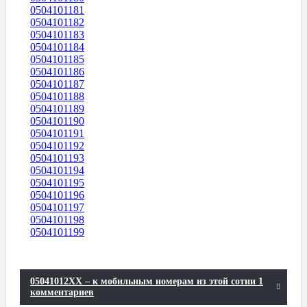
0504101181
0504101182
0504101183
0504101184
0504101185
0504101186
0504101187
0504101188
0504101189
0504101190
0504101191
0504101192
0504101193
0504101194
0504101195
0504101196
0504101197
0504101198
0504101199
05041012XX – к мобильным номерам из этой сотни 1
комментариев