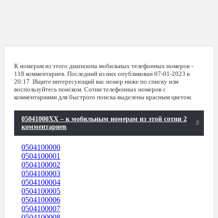
К номерам из этого диапазона мобильных телефонных номеров -
118 комментариев. Последний из них опубликован 07-01-2023 в
20:17. Ищите интересующий вас номер ниже по списку или
воспользуйтесь поиском. Сотни телефонных номеров с
комментариями для быстрого поиска выделены красным цветом.
05041000XX – к мобильным номерам из этой сотни 2
комментариев
0504100000
0504100001
0504100002
0504100003
0504100004
0504100005
0504100006
0504100007
0504100008